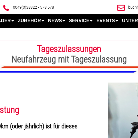
0049(0)38322 - 578 578
buchh
ÄDER
ZUBEHÖR
NEWS
SERVICE
EVENTS
UNTE
Fü
Tageszulassungen
Neufahrzeug mit Tageszulassung
istung
km (oder jährlich) ist für dieses