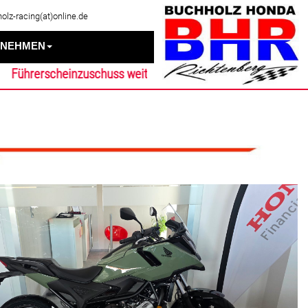
olz-racing(at)online.de
RNEHMEN
hrerscheinzuschuss weiterhin möglich für die CB125R